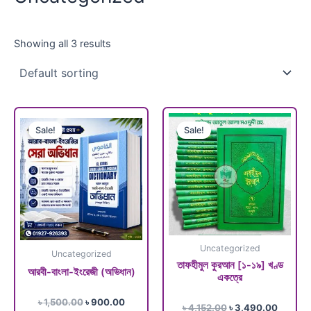
Showing all 3 results
Original
Current
Original
Current
price
price
price
price
Sale!
Sale!
was:
is:
was:
is:
৳ 1,500.00.
৳ 900.00.
৳ 4,152.00.
৳ 3,490
Uncategorized
Uncategorized
তাফহীমুল কুরআন [১-১৯] খণ্ড
আরবী-বাংলা-ইংরেজী (অভিধান)
একত্রে
Rated
৳
1,500.00
৳
900.00
Rated
৳
4,152.00
৳
3,490.00
0